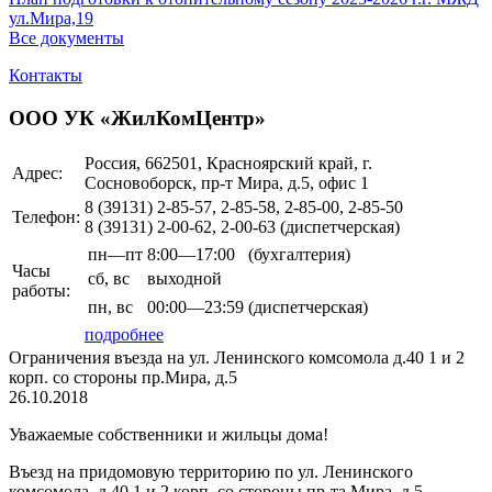
ул.Мира,19
Все документы
Контакты
ООО УК «ЖилКомЦентр»
Россия, 662501, Красноярский край, г.
Адрес:
Сосновоборск, пр-т Мира, д.5, офис 1
8 (39131)
2-85-57, 2-85-58, 2-85-00, 2-85-50
Телефон:
8 (39131)
2-00-62, 2-00-63
(диспетчерская)
пн—пт
8:00—17:00
(бухгалтерия)
Часы
сб,
вс
выходной
работы:
пн,
вс
00:00—23:59
(диспетчерская)
подробнее
Ограничения въезда на ул. Ленинского комсомола д.40 1 и 2
корп. со стороны пр.Мира, д.5
26.10.2018
Уважаемые собственники и жильцы дома!
Въезд на придомовую территорию по ул. Ленинского
комсомола д.40 1 и 2 корп. со стороны пр-та Мира, д.5