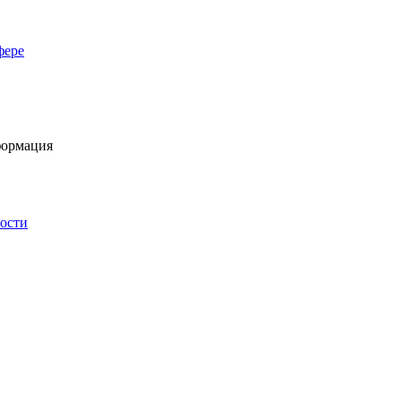
фере
ормация
ности